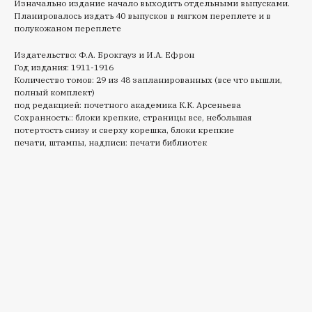
Изначально издание начало выходить отдельными выпусками.
Планировалось издать 40 выпусков в мягком переплете и в
полукожаном переплете
Издательство: Ф.А. Брокгауз и И.А. Ефрон
Год издания: 1911-1916
Количество томов: 29 из 48 запланированных (все что вышли,
полный комплект)
под редакцией: почетного академика К.К. Арсеньева
Сохранность:: блоки крепкие, страницы все, небольшая
потертость снизу и сверху корешка, блоки крепкие
печати, штампы, надписи: печати библиотек