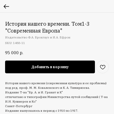
История нашего времени. Том1-3
"Современная Европа"
Издательство Ф.А. Брокгауз и И.А. Ефрон
SKU:
1488-11
95 000
р.
Добавить в корзину
История нашего времени (современная культура и ее проблемы)
под ред. проф. М. М. Ковалевского и К. А. Тимирязева.
Издание Т-ва "Бр. А. и И. Гранат и К"
отпечатано в типографии Министерства путей сообщений ( Т-ва
И.Н. Кушнерев и Ко"
Санкт-Петербург
Издание выпускалось в период с 1910 по 1917.