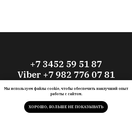
+7 3452 59 51 87
Viber +7 982 776 07 81
antikvariat-72@mail.ru
Мы используем файлы cookie, чтобы обеспечить наилучший опыт
работы с сайтом.
Тюмень, ул. 30 лет Победы 7|5 ТЦ "Новый Магнат", 1 этаж
ХОРОШО, БОЛЬШЕ НЕ ПОКАЗЫВАТЬ
Мы используем файлы cookie для улучшения
Принять все
работы сайта
ДОСТАВКА ПО ВСЕЙ РОССИИ