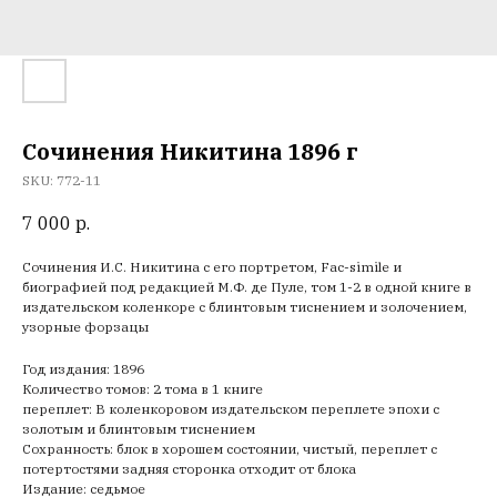
Сочинения Никитина 1896 г
SKU:
772-11
7 000
р.
Сочинения И.С. Никитина с его портретом, Fac-simile и
биографией под редакцией М.Ф. де Пуле, том 1-2 в одной книге в
издательском коленкоре с блинтовым тиснением и золочением,
узорные форзацы
Год издания: 1896
Количество томов: 2 тома в 1 книге
переплет: В коленкоровом издательском переплете эпохи с
золотым и блинтовым тиснением
Сохранность: блок в хорошем состоянии, чистый, переплет с
потертостями задняя сторонка отходит от блока
Издание: седьмое